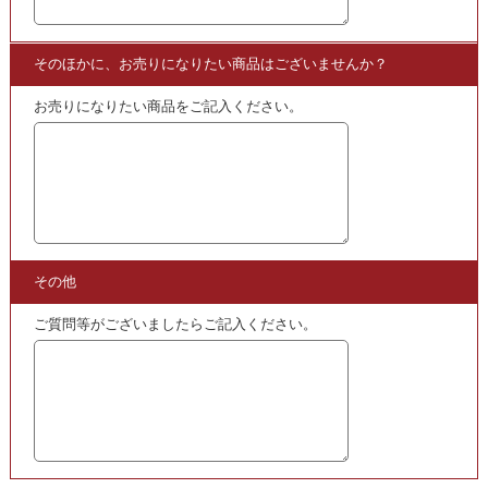
買取
となる商品をご覧いただけますので
ぜひこちらからご確認ください。
・
レスリ-･キーの写真集
買取
スペシャルページはこちら!!
こちらも
買取
中
・
SUPER MIKI | レスリー･キー写真集･2013年発売