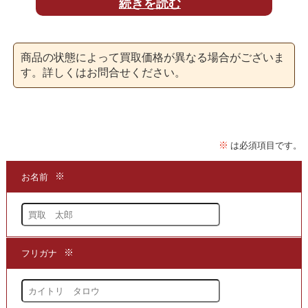
続きを読む
「
SUPER Umeno
」は
商品の状態によって買取価格が異なる場合がございま
写真家のレスリー・キーに写真集であり
す。詳しくはお問合せください。
同時に刊行された8冊の中の一冊です。
レスリー・キー
のライフワークのである
男性を裸体を被写体とした写真集の
「SUPER」シリーズの一つであり
モデルの梅野良介の撮り尽くしております。
★当店は、レスリー・キー写真集の
「SUPER Umeno」を
買取
する専門店でございます。