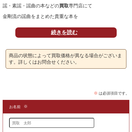
謡・素謡・謡曲の本などの
買取
専門店にて
金剛流の謡曲をまとめた貴重な本を
買取
いたしております。
続きを読む
「
金剛流謡曲全集
」は
商品の状態によって買取価格が異なる場合がございま
能楽のシテ方五流の一つである
す。詳しくはお問合せください。
金剛流に伝わる謡を
体系的にまとめた書籍として
能楽研究や謡の稽古資料として
重要な書籍となっています。
金剛流の代表曲である
「翁」「高砂」「鶴亀」「竹生島」など