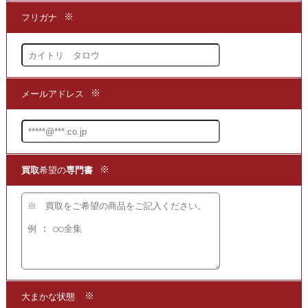
多くの能の演目の詞章が収録されており
流派の伝統を伝える資料として
広く知られています。
★当店は、
「
金剛流謡曲全集
」を
買取
する専門店でございます。
まずは商品の価値を判断できる
買取
の専門店までお問い合わせいただき
現在の商品の価値をお確かめください。
●買取方法は簡単3ステップ！
1.問い合わせて
2.申し込みをして