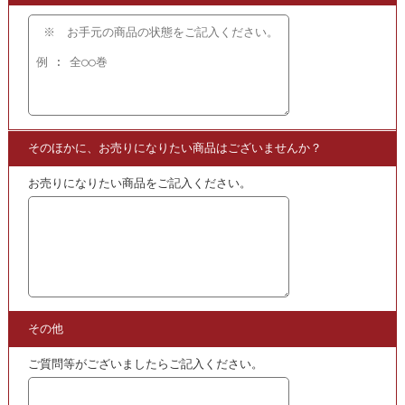
3.発送するだけ!!
宅配
買取
の段ボール箱もプレゼント!
【かんたん 便利で無料】の宅配
買取
を
ご利用ください!
★当店ではこちらの他にも
謡の本やCDなどを
買取
いたしております。
買取
となる商品をご覧いただけますので
ぜひこちらからご確認ください。
・
謡･謡曲･素謡の買取スペシャルページ
こちらも
買取
中
・
CD版 観世流 声の百番集 | 筑摩書房･1995年･謡
・
室町時代謡本集 | 影印篇+翻印篇･全2冊･観世文庫蔵