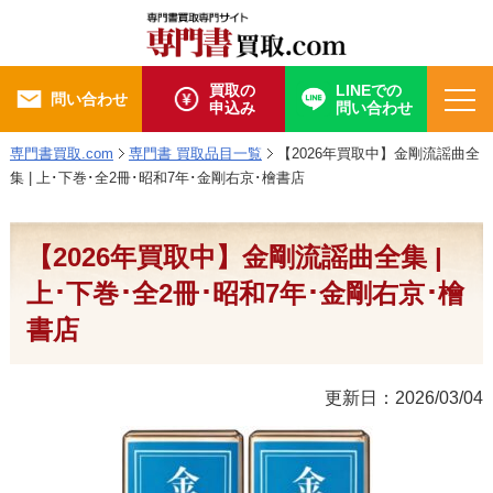
買取の
LINEでの
問い合わせ
申込み
問い合わせ
専門書買取.com
専門書 買取品目一覧
【2026年買取中】金剛流謡曲全
集 | 上･下巻･全2冊･昭和7年･金剛右京･檜書店
【2026年買取中】金剛流謡曲全集 |
上･下巻･全2冊･昭和7年･金剛右京･檜
書店
更新日：2026/03/04