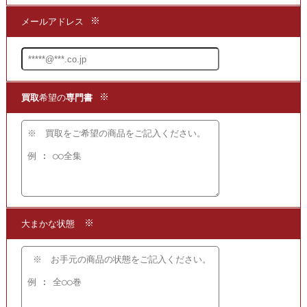
買取
する専門店でございます。
まずは商品の価値を判断できる
買取
の専門店までお問い合わせいただき、
現在の商品の価値をお確かめください。
●買取方法は簡単3ステップ！
1.問い合わせて
2.申し込みをして
3.発送するだけ!!
宅配
買取
の段ボール箱もプレゼント!
【かんたん 便利で無料】の宅配
買取
を
ご利用ください!
★当店ではこちらの他にも