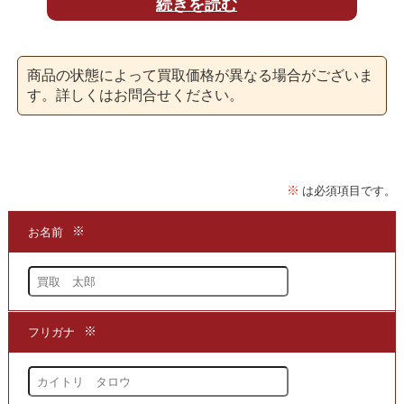
続きを読む
非常に高い評価を得ている書籍を
買取
いたしております。
商品の状態によって買取価格が異なる場合がございま
す。詳しくはお問合せください。
JR西日本の歴史は、
日本の鉄道の歴史の一部であり
「JR西日本30年史 1987～2016」
は、
JR西日本の社史をまとめたものとなり
福知山線事故などについても
掲載されております。
★当店は、
「JR西日本30年史 1987～2016」
を