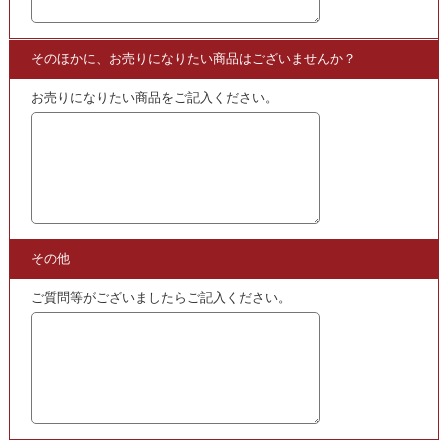
社史を
買取
いたしております。
また、当店の姉妹サイトでは
「社史の
買取
スペシャルページ」も
ご用意しておりますので
ぜひこちらもご覧ください。
・
社史の
買取
スペシャルはこちら!!
・
鉄道本・鉄道書籍買取スペシャルページ
こちらも
買取
中
・
日車の車輌史 | 全10巻･鉄道史資料保存会