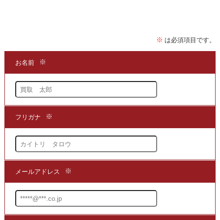
複製した商品となります。
輸送箱に入っており、解説書も付属しておりまして、
現代語訳もされております。
★当店は、
「
親鸞聖人御真筆御消息集
」を
買取
する専門店でございます。
まずは商品の価値を判断できる
買取
の専門店までお問い合わせいただき、
現在の商品の価値をお確かめください。
●買取方法は簡単3ステップ！
1.問い合わせて
2.申し込みをして