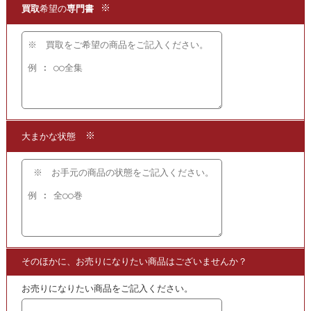
3.発送するだけ!!
宅配
買取
の段ボール箱もプレゼント!
【かんたん 便利で無料】の宅配
買取
を
ご利用ください!
★当店ではこちらの他にも
貴重な複製品の巻物や巻子を
買取
いたしております。
買取
となる商品をご覧いただけますので
ぜひこちらからご確認ください。
・
買取
となる巻子・巻物の商品はこちら!!
こちらも
買取
中
・
本願寺親鸞聖人伝絵 | 全4巻・大法輪閣