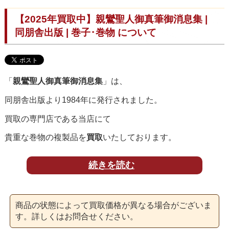
【2025年買取中】親鸞聖人御真筆御消息集 |
同朋舎出版 | 巻子･巻物 について
「
親鸞聖人御真筆御消息集
」は、
同朋舎出版より1984年に発行されました。
買取の専門店である当店にて
貴重な巻物の複製品を
買取
いたしております。
続きを読む
「
親鸞聖人御真筆御消息集
」は、
親鸞聖人の真筆と言われている書簡集7通を
商品の状態によって買取価格が異なる場合がございま
巻子仕立てで原寸大に完全な形で
す。詳しくはお問合せください。