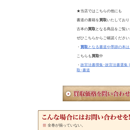
★当店ではこちらの他にも
書道の書籍を
買取
いたしており
古本の
買取
となる商品をご覧い
ぜひこちらからご確認ください
・
買取
となる書道や墨跡の本はこ
こちらも
買取
中
・
故宮法書撰集･故宮法書選集 |
取･書道
全巻が揃っていない。