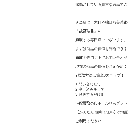
収録されている貴重な逸品でご
★当店は、大日本絵画巧芸美術
「
故宮法書
」を
買取
する専門店でございます。
まずは商品の価値を判断できる
買取
の専門店までお問い合わせ
現在の商品の価値をお確かめく
●買取方法は簡単3ステップ！
1.問い合わせて
2.申し込みをして
3.発送するだけ!!
宅配
買取
の段ボール箱もプレゼ
【かんたん 便利で無料】の宅
ご利用ください!