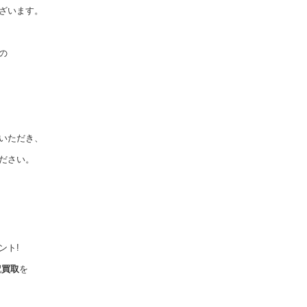
ざいます。
の
いただき、
ださい。
ント!
配
買取
を