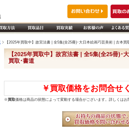
覧
【2025年買取中】故宮法書 | 全5集(全25冊)･大日本絵画巧芸美術 | 古本買
【2025年買取中】故宮法書 | 全5集(全25冊)
買取･書道
￥買取価格をお問合せ
※
買取
価格は商品の状態によって変動する場合がございます。詳しくはお