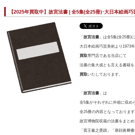
【2025年買取中】故宮法書 | 全5集(全25冊)･大日本絵画巧
「
故宮法書
」は全5集(全25冊)
大日本絵画巧芸美術より1973
買取
専門店である当店にて
法書の集大成とも言える書籍を
買取
いたしております。
「
故宮法書
」は
全5集がそれぞれに外箱に収め
全25冊の内容となっております
故宮博物院収蔵の法書をまとめ
「晋王羲之墨蹟」「唐顔眞卿書