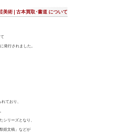
芸美術 | 古本買取･書道 について
にて
年に発行されました。
られており、
。
たシリーズとなり、
祭姪文稿」などが