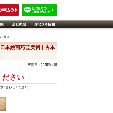
取･書道
･大日本絵画巧芸美術 | 古本
更新日：2025/04/15
ください
問い合わせください。