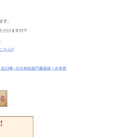
ます。
ただけますので
。
ちら!!
 全13巻･大日本絵画巧藝美術 | 古本買