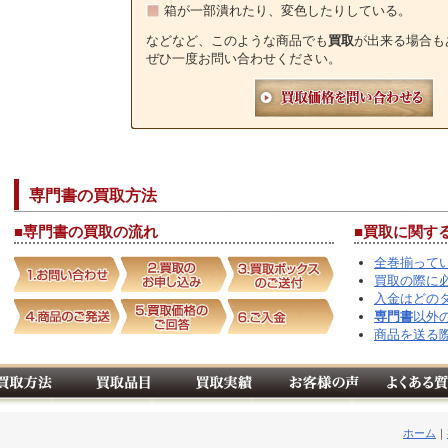
箱が一部潰れたり、変色したりしている。
などなど、このような商品でも
買取
が出来る場合も
ぜひ一度お問い合わせください。
専門書
の
買取
方法
■
専門書
の
買取
の流れ
■
買取
に関す
全巻揃って
買取の際に
入金はどの
専門書
以外
商品を送る
ホーム
｜