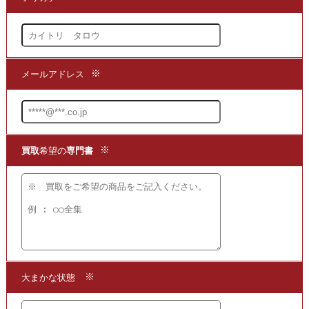
先のお問合せ時は全103巻でございましたが
別巻等もございましたことと
全巻帯付で、目立つ傷汚れなどもなく
高額での買取成立となりました。
●買取方法は簡単3ステップ！
1.問い合わせて
2.申し込みをして
3.発送するだけ!!
当店より折り返し大まかな買取価格をお知らせします。
高値買取なら当店まで!!
★当店ではこちらの他にも
水木しげるさんの漫画作品などを
買取
いたしております。
買取
となる書籍を掲載しておりますので