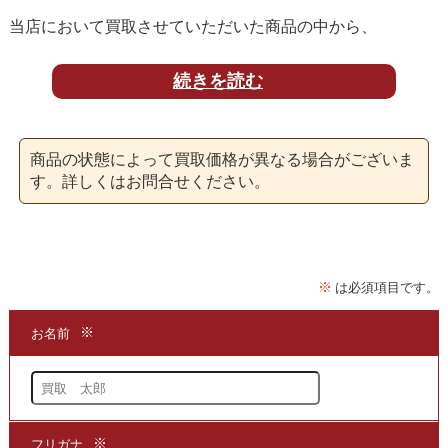
当店において買取させていただいた商品の中から、
特に高額買取となった商品について
続きを読む
、
買取実績をお知らせしております。
★お客様からの声
商品の状態によって買取価格が異なる場合がございま
両親が読むつもりで全巻購入したようなのですが
す。詳しくはお問合せください。
施設に入るなど生活状況変化により断捨離することとなり
親の代わりに問合せさせていただき、
申込みさせていただきました。
事前に問合せ時より高額となり
大変嬉しい限りのようでした。
ありがとうございました。
★当店より