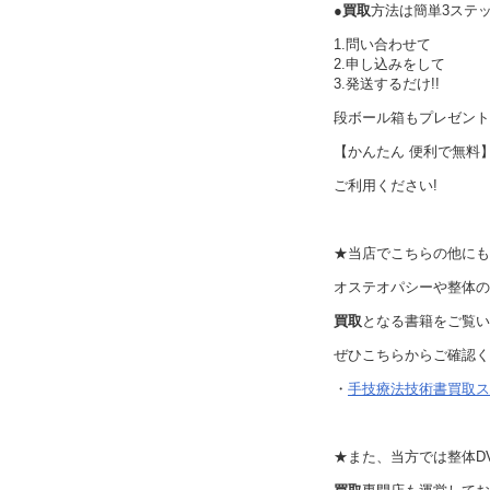
●
買取
方法は簡単3ステ
1.問い合わせて
2.申し込みをして
3.発送するだけ!!
段ボール箱もプレゼント
【かんたん 便利で無料
ご利用ください!
★当店でこちらの他にも
オステオパシーや整体の
買取
となる書籍をご覧い
ぜひこちらからご確認く
・
手技療法技術書買取ス
★また、当方では整体DV