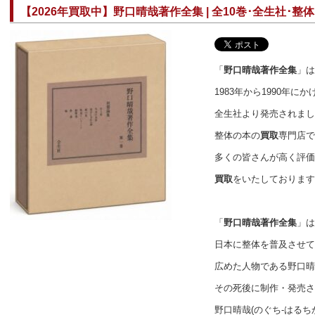
【2026年買取中】野口晴哉著作全集 | 全10巻･全生社･整
「
野口晴哉著作全集
」は
1983年から1990年にか
全生社より発売されまし
整体の本の
買取
専門店で
多くの皆さんが高く評価
買取
をいたしております
「
野口晴哉著作全集
」は
日本に整体を普及させて
広めた人物である野口晴
その死後に制作・発売さ
野口晴哉(のぐち-はるち