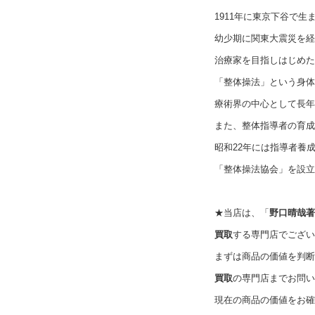
1911年に東京下谷で生
幼少期に関東大震災を経
治療家を目指しはじめた
「整体操法」という身体
療術界の中心として長年
また、整体指導者の育成
昭和22年には指導者養
「整体操法協会」を設立
★当店は、「
野口晴哉著
買取
する専門店でござい
まずは商品の価値を判断
買取
の専門店までお問い
現在の商品の価値をお確