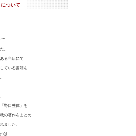
体 について
けて
た。
ある当店にて
している書籍を
。
、
「野口整体」を
哉の著作をまとめ
れました。
か)は