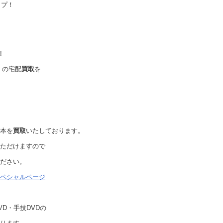
ップ！
!
】の宅配
買取
を
本を
買取
いたしております。
ただけますので
ださい。
ペシャルページ
D・手技DVDの