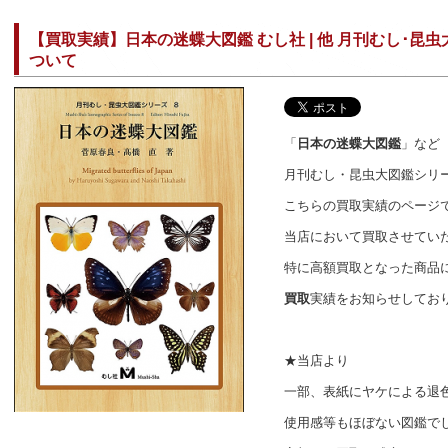
【買取実績】日本の迷蝶大図鑑 むし社 | 他 月刊むし･昆
ついて
「
日本の迷蝶大図鑑
」など
月刊むし・昆虫大図鑑シリ
こちらの買取実績のページ
当店において買取させてい
特に高額買取となった商品
買取
実績をお知らせしてお
★当店より
一部、表紙にヤケによる退
使用感等もほぼない図鑑で