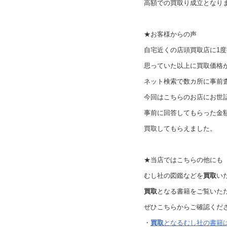
高額での買取り成立となり
★お客様からの声
自宅近くの店頭買取店に1
思っていた以上に買取価格
ネット検索で数カ所に事前
今回はこちらのお店にお世
事前に回答してもらった金
買取してもらえました。
★当店ではこちらの他にも
むし社の図鑑などを
買取
い
買取
となる書籍をご覧いた
ぜひこちらからご確認くだ
・
買取
となるむし社の書籍は