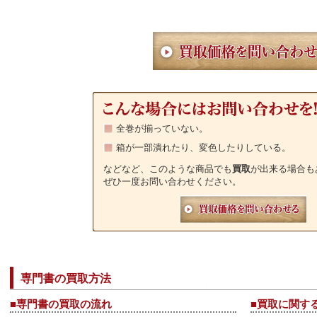
全巻が揃っていない。
箱が一部潰れたり、変色したりしている。
などなど、このような商品でも
買取
が出来る場合も
ぜひ一度お問い合わせください。
専門書
の
買取
方法
■
専門書
の
買取
の流れ
■
買取
に関す