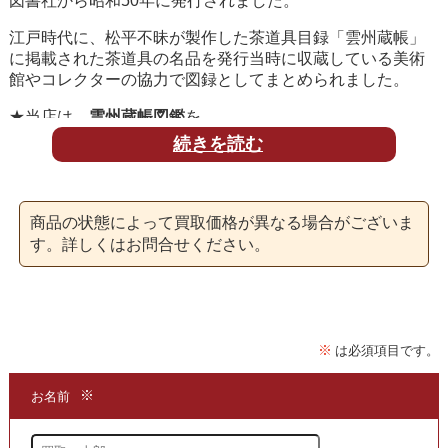
図書社から昭和50年に発行されました。
江戸時代に、松平不昧が製作した茶道具目録「雲州蔵帳」
に掲載された茶道具の名品を発行当時に収蔵している美術
館やコレクターの協力で図録としてまとめられました。
★当店は、
雲州蔵帳図鑑
を
続きを読む
買取
する専門店でございます。
まずは商品の価値を判断できる
商品の状態によって買取価格が異なる場合がございま
買取
の専門店までお問い合わせいただき、
す。詳しくはお問合せください。
現在の商品の価値をお確かめください。
●
買取
方法は簡単3ステップ！
1.問い合わせて
2.申し込みをして
3.発送するだけ!!
段ボール箱もプレゼント!