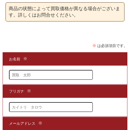
「
空手
道大宝鑑」を著わし遠山寛賢さんは、
商品の状態によって買取価格が異なる場合がございま
沖縄県出身の空手家で修道舘の設立者であり、
す。詳しくはお問合せください。
またこちらの書籍の他にも
奥義秘伝空手道・護身鍛錬空手道・空手道入門等の
書籍を同じく鶴書房から刊行されております。
★当店は、「
空手
道大宝鑑」を
買取
する専門店でございます。
まずは商品の価値を判断できる
買取
の専門店までお問い合わせいただき、
現在の商品の価値をお確かめください。
●買取方法は簡単3ステップ！
1.問い合わせて