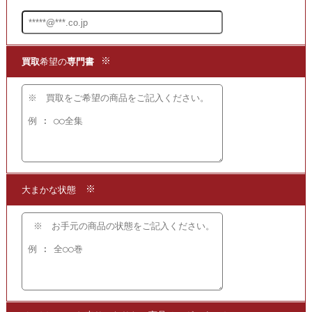
2.申し込みをして
3.発送するだけ!!
宅配
買取
の段ボール箱もプレゼント!
【かんたん 便利で無料】の宅配
買取
を
ご利用ください!
★当店ではこちらの他にも
空手の本や書籍を
買取
いたしております。
買取
の対象となる空手の書籍を掲載しておりますので、
ぜひこちらもご覧ください!!
・
買取
となる空手の書籍や図書の一覧