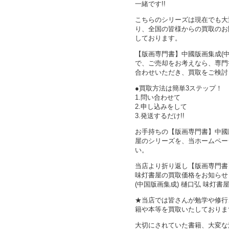
一緒です!!
こちらのシリーズは現在でも大
り、全国の皆様からの買取のお
しております。
【版画専門書】中國版画集成(中
で、ご売却をお考えなら、専門
合わせいただき、買取をご検討
●買取方法は簡単3ステップ！
1.問い合わせて
2.申し込みをして
3.発送するだけ!!
お手持ちの【版画専門書】中國版
屋のシリーズを、当ホームペー
い。
当店より折り返し【版画専門書】
味灯書屋の買取価格をお知らせ
(中国版画集成) 樋口弘 味灯書
★当店では皆さんが勉学や修行
籍や本等を買取いたしておりま
大切にされていた書籍、大変な