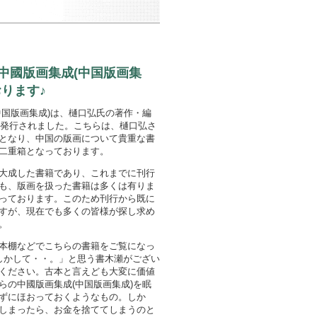
中國版画集成(中国版画集
ります♪
中国版画集成)は、樋口弘氏の著作・編
年に発行されました。こちらは、樋口弘さ
となり、中国の版画について貴重な書
二重箱となっております。
大成した書籍であり、これまでに刊行
も、版画を扱った書籍は多くは有りま
っております。このため刊行から既に
すが、現在でも多くの皆様が探し求め
。
本棚などでこちらの書籍をご覧になっ
しかして・・。」と思う書木瀬がござい
ください。古本と言えども大変に価値
らの中國版画集成(中国版画集成)を眠
ずにほおっておくようなもの。しか
しまったら、お金を捨ててしまうのと