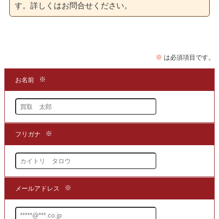
で製作され、オリジナル木版画口絵が付属しております。
す。詳しくはお問合せください。
こちらのシリーズは現在でも大変な人気で、当店でも買取
を行っており、全国の皆様からの買取のお問い合わせ、買
取のお申込みをお待ちしております。
【文学専門書】加藤一雄 無名の南画家/戸田勝久木版画装釘
限定百部 湯川書房をお持ちで、ご売却をお考えなら、専門
書買取の専門店である当店までお問い合わせいただき、買
取をご検討ください。
●買取方法は簡単3ステップ！
1.問い合わせて
2.申し込みをして
3.発送するだけ!!
お手持ちの【文学専門書】加藤一雄 無名の南画家/戸田勝久
木版画装釘 限定百部 湯川書房のシリーズを、当ホームペー
ジより買取価格をお問い合わせください。
当店より折り返し【文学専門書】加藤一雄 無名の南画家/戸
田勝久木版画装釘 限定百部 湯川書房の買取価格をお知らせ
します。【文学専門書】加藤一雄 無名の南画家/戸田勝久木