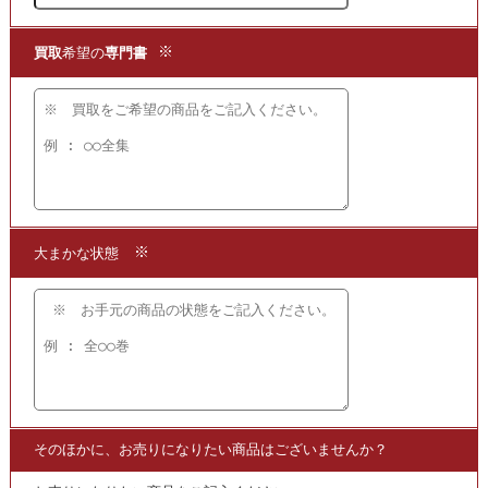
版画装釘 限定百部 湯川書房の高値買取なら当店まで!!
★皆様、日頃より当店をご利用いただき大変ありがとうご
ざいます。
おかげさまで、最近はネットでの中古品の買取をご利用さ
れる方が大変増えております。
ネットでの買取は、実は色々とメリットがございます。
事前に商品をお問合せいただければ、大まかな買取価格が
分かります。
発送用の買取ボックスもこちらからお送りいたしますの
で、段ボールや梱包材を用意していただく必要もありませ
ん。
梱包していただきましたら、後は再送業者にご連絡いただ
ければ、ご指定の場所までお受け取りにいただきます。
店舗や、配送業者の取扱店までお持ちいただく必要もござ
いません。