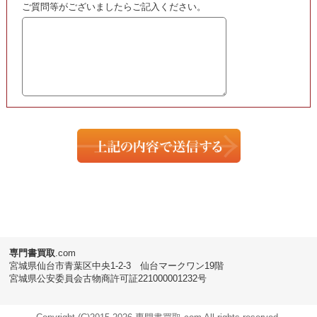
ご利用ください!
★当店ではこちらの他にも
世界の紙に関する本を
買取
いたしております。
買取
となる商品をご覧いただけますので
ぜひこちらからご確認ください。
・
書の紙 手漉画仙紙と料紙 | 日本･中国･韓国･毎日新聞社
専門書
買取
.com
宮城県仙台市青葉区中央1-2-3 仙台マークワン19階
宮城県公安委員会古物商許可証221000001232号