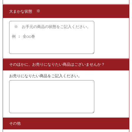
評価の高い逸品です。
★当店は、和紙などの専門書を
買取
する専門店でございます。
まずは商品の価値を判断できる
買取
の専門店までお問い合わせいただき、
現在の商品の価値をお確かめください。
●買取方法は簡単3ステップ！
1.問い合わせて
2.申し込みをして
3.発送するだけ!!
宅配
買取
の段ボール箱もプレゼント!
【かんたん 便利で無料】の宅配
買取
を