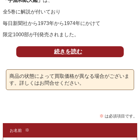
「手漉和紙大鑑」
は、
全5巻に解説が付いており
毎日新聞社から1973年から1974年にかけて
限定1000部が刊発売されました。
専門書の
買取
専門店である当店にて
続きを読む
貴重な手漉きによる和紙を網羅した本を
買取
いたしております。
商品の状態によって買取価格が異なる場合がございま
す。詳しくはお問合せください。
「手漉和紙大鑑」
は、
発行当時に入手可能な手漉和紙を
集めて発行されており
和紙研究の集大成となる書籍です。
和紙を大系的な集大成した書籍は