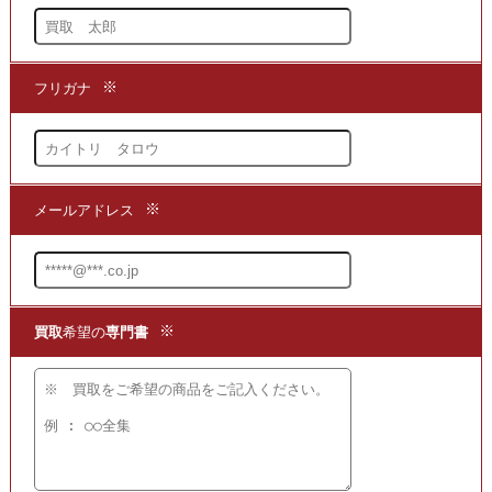
大変に少なく、
いずれの書籍も非常に希少な
本ばかりですが、
その中でも群を抜いた存在です。
手漉和紙の見本となる書籍は
ほとんど例がなく、
こちらの書籍では実際の和紙を
直接に閲覧できることから
大変な評価を得ております。
今後もこれだけの和紙の専門書は、
なかなか刊行される可能性も低く、
刊行から長い時間が経過しても、