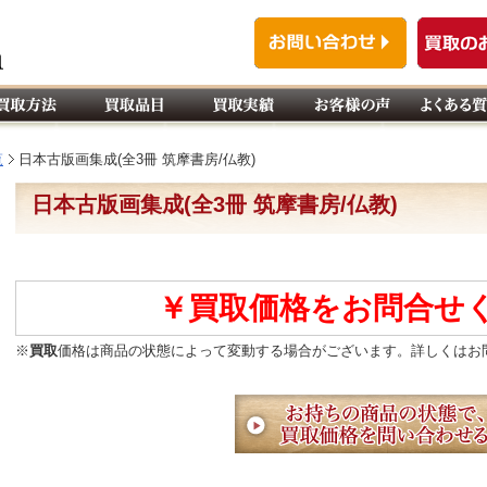
覧
日本古版画集成(全3冊 筑摩書房/仏教)
日本古版画集成(全3冊 筑摩書房/仏教)
￥買取価格をお問合せ
※
買取
価格は商品の状態によって変動する場合がございます。詳しくはお