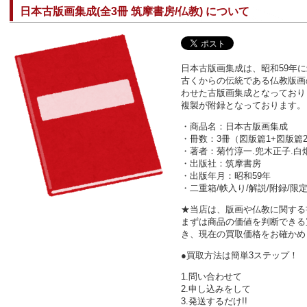
日本古版画集成(全3冊 筑摩書房/仏教) について
日本古版画集成は、昭和59年
古くからの伝統である仏教版画
わせた古版画集成となっており
複製が附録となっております。
・商品名：日本古版画集成
・冊数：3冊（図版篇1+図版篇
・著者：菊竹淳一.兜木正子.白
・出版社：筑摩書房
・出版年月：昭和59年
・二重箱/帙入り/解説/附録/限
★当店は、版画や仏教に関する
まずは商品の価値を判断できる
き、現在の買取価格をお確かめ
●買取方法は簡単3ステップ！
1.問い合わせて
2.申し込みをして
3.発送するだけ!!