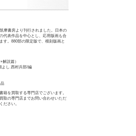
に筑摩書房より刊行されました。日本の
の代表作品を中心とし、応用版画も合
ます。880部の限定版で、模刻版画と
2+解説篇）
畑よし.西村兵部/編
定品
書籍を買取する専門店でございます。
買取の専門店までお問い合わせいただ
ください。